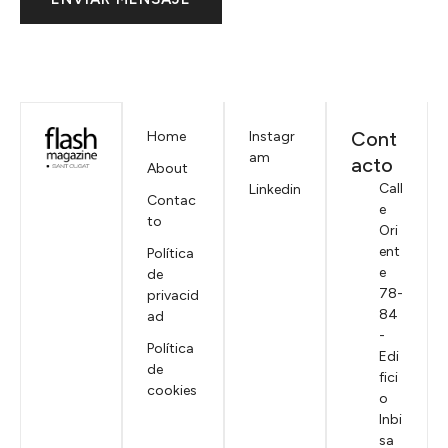
Cont
Home
Instagr
am
acto
About
Call
Linkedin
Contac
e
to
Ori
ent
Política
e
de
78-
privacid
84
ad
-
Política
Edi
de
fici
cookies
o
Inbi
sa