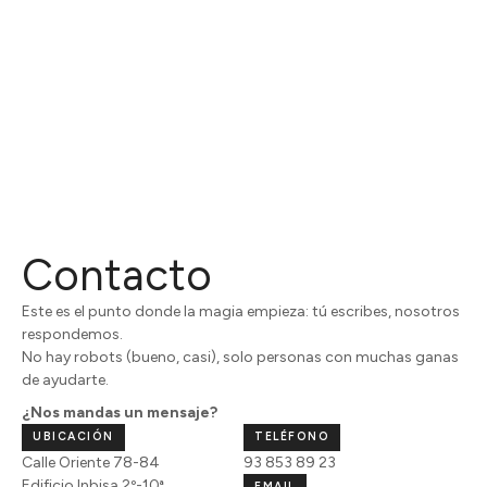
Contacto
Este es el punto donde la magia empieza: tú escribes, nosotros
respondemos.
No hay robots (bueno, casi), solo personas con muchas ganas
de ayudarte.
¿Nos mandas un mensaje?​
UBICACIÓN
TELÉFONO
Calle Oriente 78-84
93 853 89 23
Edificio Inbisa 2º-10ª
EMAIL