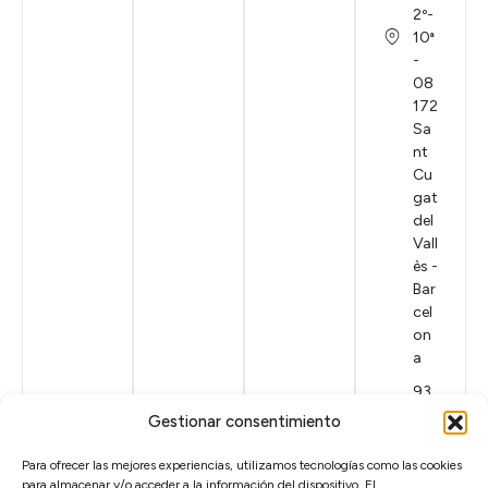
2º-
10ª
-
08
172
Sa
nt
Cu
gat
del
Vall
ès -
Bar
cel
on
a
93
85
Gestionar consentimiento
3
89
Para ofrecer las mejores experiencias, utilizamos tecnologías como las cookies
23
para almacenar y/o acceder a la información del dispositivo. El