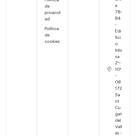
e
de
78-
privacid
84
ad
-
Política
Edi
de
fici
cookies
o
Inbi
sa
2º-
10ª
-
08
172
Sa
nt
Cu
gat
del
Vall
ès -