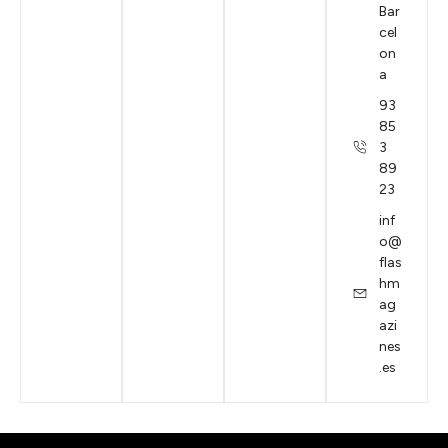
Bar
cel
on
a
93
85
3
89
23
inf
o@
flas
hm
ag
azi
nes
.es