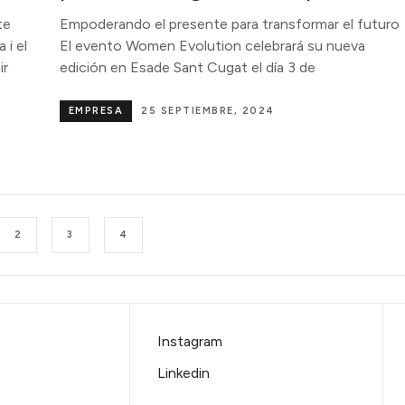
te
Empoderando el presente para transformar el futur
 i el
El evento Women Evolution celebrará su nueva
ir
edición en Esade Sant Cugat el día 3 de
EMPRESA
25 SEPTIEMBRE, 2024
2
3
4
Instagram
Linkedin