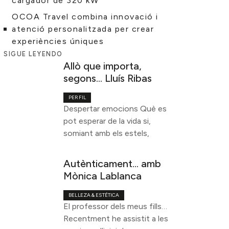
cargador de 320 kW
OCOA Travel combina innovació i
atenció personalitzada per crear
experiències úniques
SIGUE LEYENDO
Allò que importa,
segons… Lluís Ribas
PERFIL
Despertar emocions Què es
pot esperar de la vida si,
somiant amb els estels,
Autènticament… amb
Mònica Lablanca
BELLEZA & ESTÉTICA
El professor dels meus fills…
Recentment he assistit a les