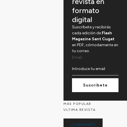
revista en
formato
digital
Suscríbete y recibirás
cada edición de
Flash
Magazine Sant Cugat
en PDF, cómodamente en
tu correo.
Email
Suscríbete
MÁS POPULAR
ULTIMA REVISTA
¿La quieres?