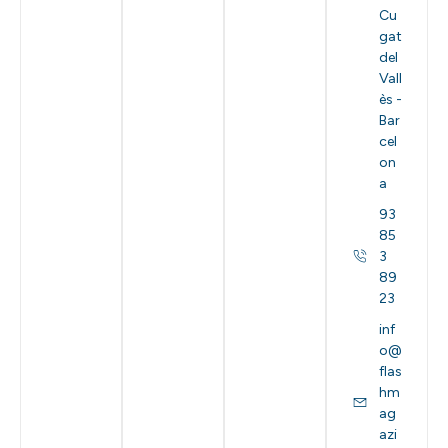
Cu
gat
del
Vall
ès -
Bar
cel
on
a
93
85
3
89
23
inf
o@
flas
hm
ag
azi