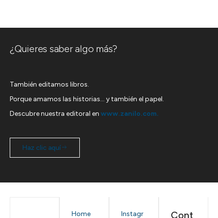
¿Quieres saber algo más?
También editamos libros.
Porque amamos las historias… y también el papel.
Descubre nuestra editoral en
www.zanilo.com.
Haz clic aquí
Cont
Home
Instagr