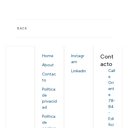
BACK
Cont
Home
Instagr
am
acto
About
Call
Linkedin
Contac
e
to
Ori
ent
Política
e
de
78-
privacid
84
ad
-
Política
Edi
de
fici