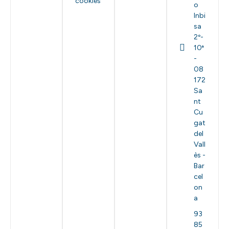
cookies
o
Inbi
sa
2º-
10ª
-
08
172
Sa
nt
Cu
gat
del
Vall
ès -
Bar
cel
on
a
93
85