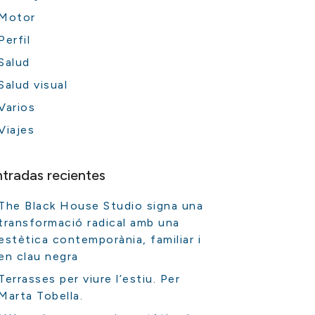
Motor
Perfil
Salud
Salud visual
Varios
Viajes
ntradas recientes
The Black House Studio signa una
transformació radical amb una
estètica contemporània, familiar i
en clau negra
Terrasses per viure l’estiu. Per
Marta Tobella.