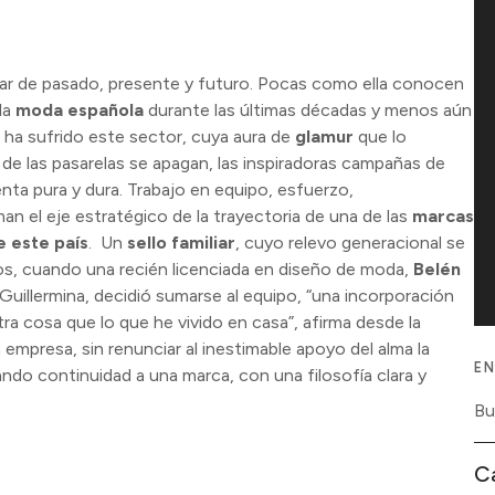
ño
lar de pasado, presente y futuro. Pocas como ella conocen
la
moda española
durante las últimas décadas y menos aún
 ha sufrido este sector, cuya aura de
glamur
que lo
de las pasarelas se apagan, las inspiradoras campañas de
enta pura y dura. Trabajo en equipo, esfuerzo,
an el eje estratégico de la trayectoria de una de las
marcas
 este país
. Un
sello familiar
, cuyo relevo generacional se
s, cuando una recién licenciada en diseño de moda,
Belén
e Guillermina, decidió sumarse al equipo, “una incorporación
ra cosa que lo que he vivido en casa”, afirma desde la
a empresa, sin renunciar al inestimable apoyo del alma la
EN
do continuidad a una marca, con una filosofía clara y
C