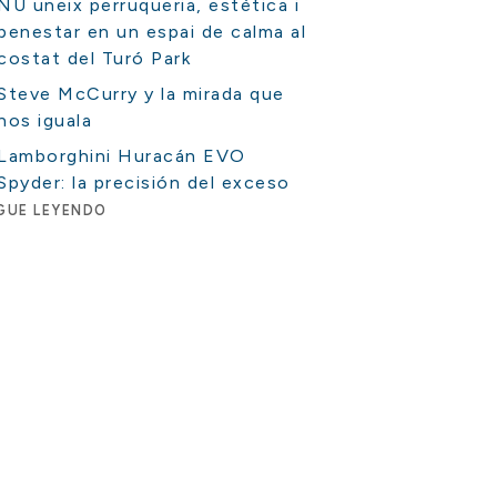
NU uneix perruqueria, estètica i
benestar en un espai de calma al
costat del Turó Park
Steve McCurry y la mirada que
nos iguala
Lamborghini Huracán EVO
Spyder: la precisión del exceso
GUE LEYENDO