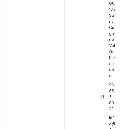
08
172
Sa
nt
Cu
gat
del
Vall
ès -
Bar
cel
on
a
93
85
3
89
23
inf
o@