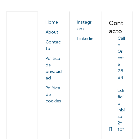
Cont
Home
Instagr
am
acto
About
Call
Linkedin
Contac
e
to
Ori
ent
Política
e
de
78-
privacid
84
ad
-
Política
Edi
de
fici
cookies
o
Inbi
sa
2º-
10ª
-