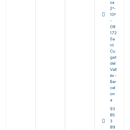
sa
2º-
10ª
-
08
172
Sa
nt
Cu
gat
del
Vall
ès -
Bar
cel
on
a
93
85
3
89