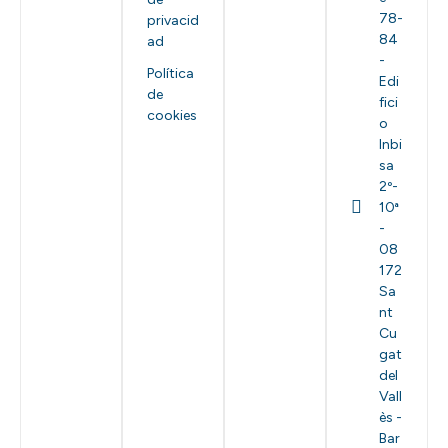
78-
privacid
84
ad
-
Política
Edi
de
fici
cookies
o
Inbi
sa
2º-
10ª
-
08
172
Sa
nt
Cu
gat
del
Vall
ès -
Bar