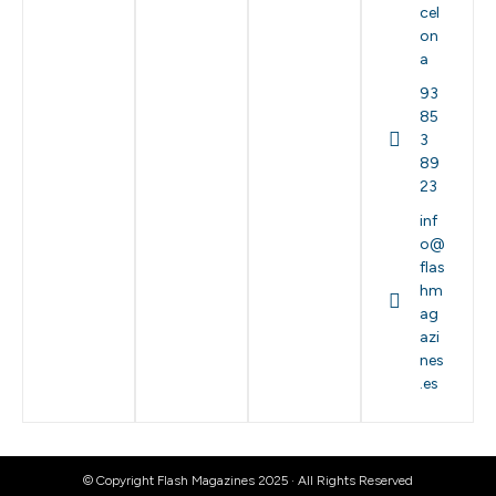
cel
on
a
93
85
3
89
23
inf
o@
flas
hm
ag
azi
nes
.es
© Copyright Flash Magazines 2025 · All Rights Reserved