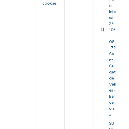
cookies
o
Inbi
sa
2º-
10ª
-
08
172
Sa
nt
Cu
gat
del
Vall
ès -
Bar
cel
on
a
93