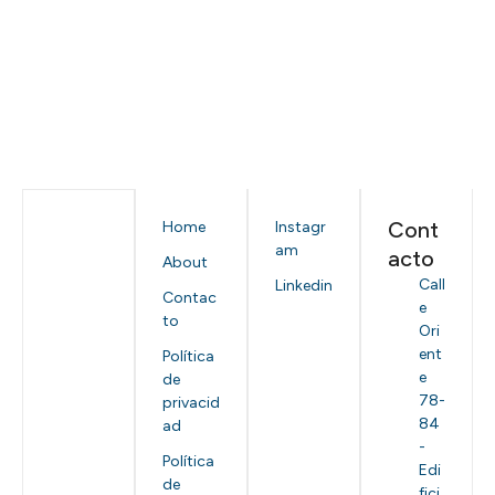
Cont
Home
Instagr
am
acto
About
Call
Linkedin
Contac
e
to
Ori
ent
Política
e
de
78-
privacid
84
ad
-
Política
Edi
de
fici