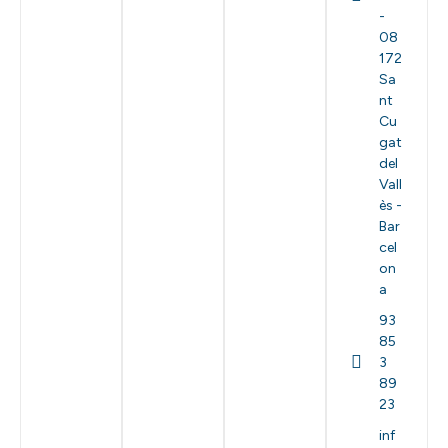
-
08
172
Sa
nt
Cu
gat
del
Vall
ès -
Bar
cel
on
a
93
85
3
89
23
inf