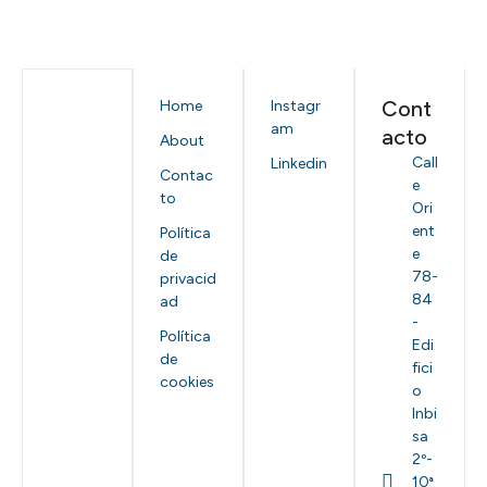
Cont
Home
Instagr
am
acto
About
Call
Linkedin
Contac
e
to
Ori
ent
Política
e
de
78-
privacid
84
ad
-
Política
Edi
de
fici
cookies
o
Inbi
sa
2º-
10ª