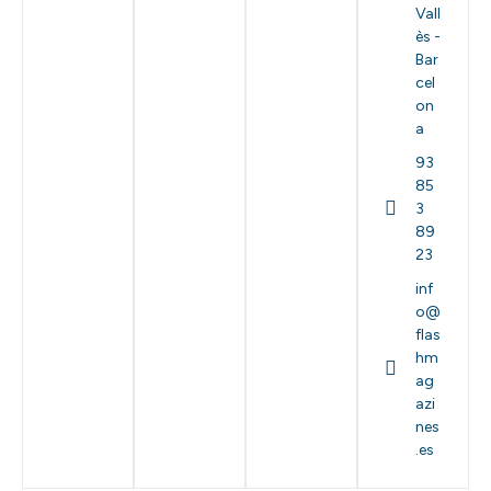
Vall
ès -
Bar
cel
on
a
93
85
3
89
23
inf
o@
flas
hm
ag
azi
nes
.es