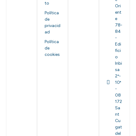
to
Ori
ent
Política
e
de
78-
privacid
84
ad
-
Política
Edi
de
fici
cookies
o
Inbi
sa
2º-
10ª
-
08
172
Sa
nt
Cu
gat
del