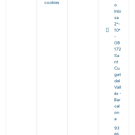
cookies
o
Inbi
sa
2º-
10ª
-
08
172
Sa
nt
Cu
gat
del
Vall
ès -
Bar
cel
on
a
93
85