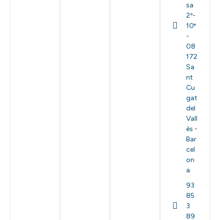
sa
2º-
10ª
-
08
172
Sa
nt
Cu
gat
del
Vall
ès -
Bar
cel
on
a
93
85
3
89