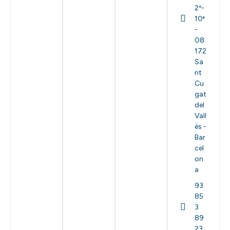
2º-
10ª
-
08
172
Sa
nt
Cu
gat
del
Vall
ès -
Bar
cel
on
a
93
85
3
89
23