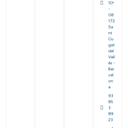
10ª
-
08
172
Sa
nt
Cu
gat
del
Vall
ès -
Bar
cel
on
a
93
85
3
89
23