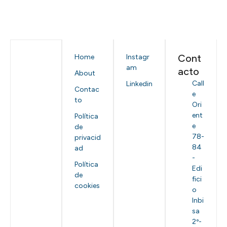
Cont
Home
Instagr
am
acto
About
Call
Linkedin
Contac
e
to
Ori
ent
Política
e
de
78-
privacid
84
ad
-
Política
Edi
de
fici
cookies
o
Inbi
sa
2º-