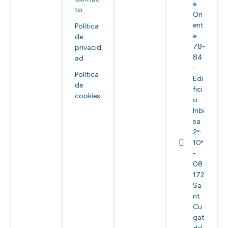
e
to
Ori
ent
Política
e
de
78-
privacid
84
ad
-
Política
Edi
de
fici
cookies
o
Inbi
sa
2º-
10ª
-
08
172
Sa
nt
Cu
gat