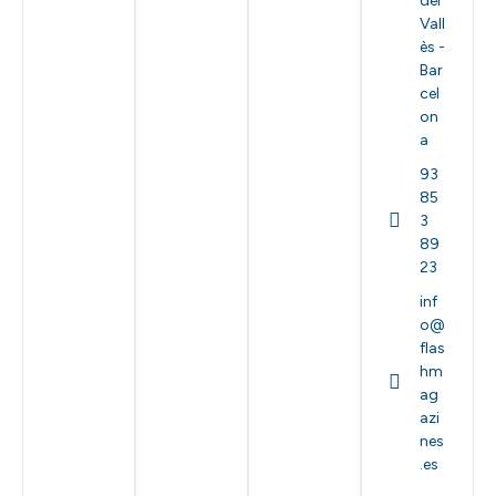
del
Vall
ès -
Bar
cel
on
a
93
85
3
89
23
inf
o@
flas
hm
ag
azi
nes
.es