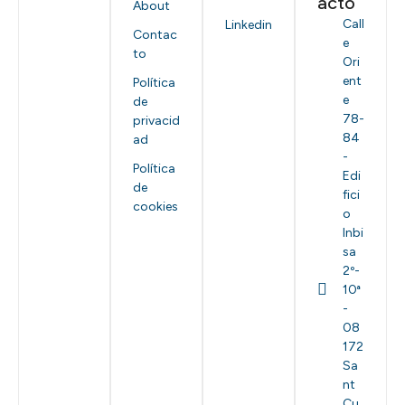
acto
About
Call
Linkedin
Contac
e
to
Ori
ent
Política
e
de
78-
privacid
84
ad
-
Política
Edi
de
fici
cookies
o
Inbi
sa
2º-
10ª
-
08
172
Sa
nt
Cu