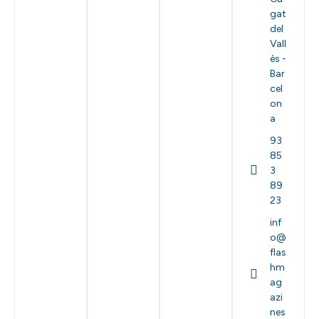
gat
del
Vall
ès -
Bar
cel
on
a
93
85
3
89
23
inf
o@
flas
hm
ag
azi
nes