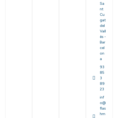
Sa
nt
Cu
gat
del
Vall
ès -
Bar
cel
on
a
93
85
3
89
23
inf
o@
flas
hm