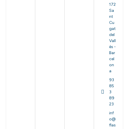
172
Sa
nt
Cu
gat
del
Vall
ès -
Bar
cel
on
a
93
85
3
89
23
inf
o@
flas