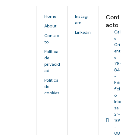
Cont
Home
Instagr
am
acto
About
Call
Linkedin
Contac
e
to
Ori
ent
Política
e
de
78-
privacid
84
ad
-
Política
Edi
de
fici
cookies
o
Inbi
sa
2º-
10ª
-
08