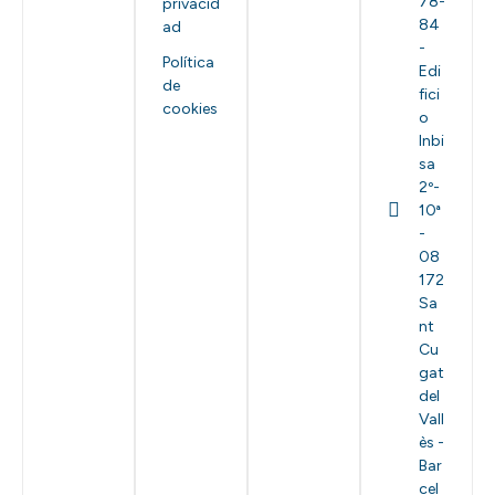
78-
privacid
84
ad
-
Política
Edi
de
fici
cookies
o
Inbi
sa
2º-
10ª
-
08
172
Sa
nt
Cu
gat
del
Vall
ès -
Bar
cel