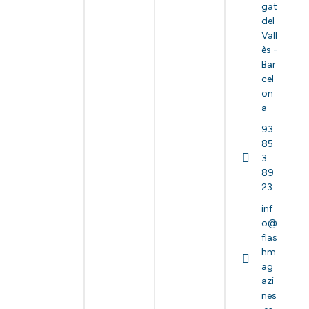
gat
del
Vall
ès -
Bar
cel
on
a
93
85
3
89
23
inf
o@
flas
hm
ag
azi
nes