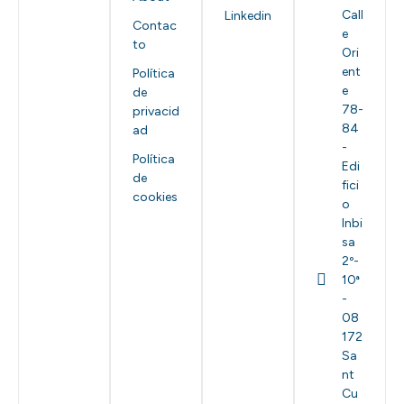
Call
Linkedin
Contac
e
to
Ori
ent
Política
e
de
78-
privacid
84
ad
-
Política
Edi
de
fici
cookies
o
Inbi
sa
2º-
10ª
-
08
172
Sa
nt
Cu