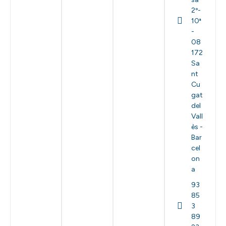
2º-
10ª
-
08
172
Sa
nt
Cu
gat
del
Vall
ès -
Bar
cel
on
a
93
85
3
89