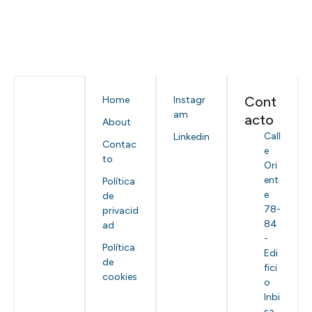
Cont
Home
Instagr
am
acto
About
Call
Linkedin
Contac
e
to
Ori
ent
Política
e
de
78-
privacid
84
ad
-
Política
Edi
de
fici
cookies
o
Inbi
sa