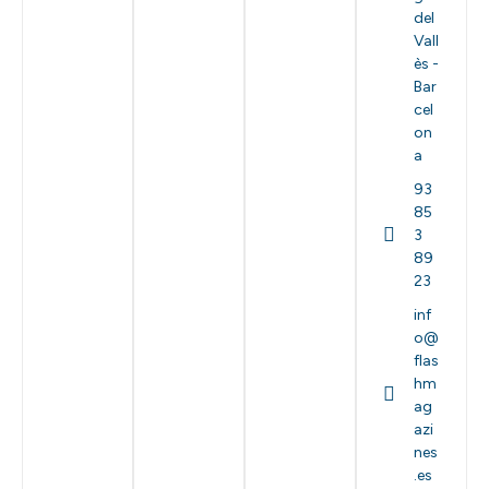
del
Vall
ès -
Bar
cel
on
a
93
85
3
89
23
inf
o@
flas
hm
ag
azi
nes
.es