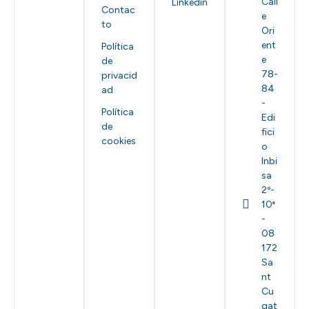
Call
Linkedin
Contac
e
to
Ori
ent
Política
e
de
78-
privacid
84
ad
-
Política
Edi
de
fici
cookies
o
Inbi
sa
2º-
10ª
-
08
172
Sa
nt
Cu
gat