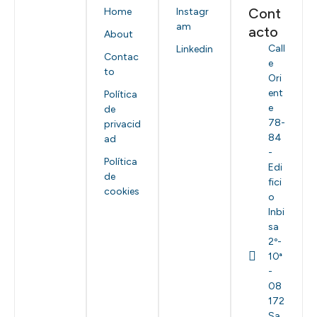
Cont
Home
Instagr
am
acto
About
Call
Linkedin
Contac
e
to
Ori
ent
Política
e
de
78-
privacid
84
ad
-
Política
Edi
de
fici
cookies
o
Inbi
sa
2º-
10ª
-
08
172
Sa