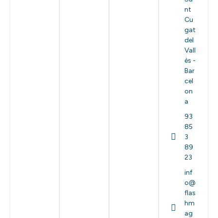
nt
Cu
gat
del
Vall
ès -
Bar
cel
on
a
93
85
3
89
23
inf
o@
flas
hm
ag