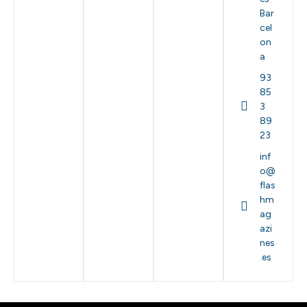
Bar
cel
on
a
93
85
3
89
23
inf
o@
flas
hm
ag
azi
nes
.es