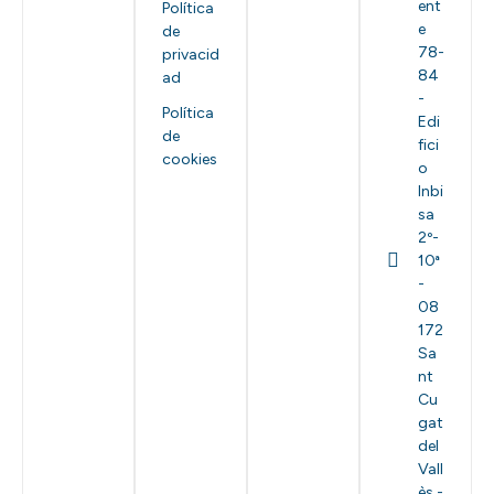
ent
Política
e
de
78-
privacid
84
ad
-
Política
Edi
de
fici
cookies
o
Inbi
sa
2º-
10ª
-
08
172
Sa
nt
Cu
gat
del
Vall
ès -