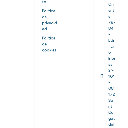
to
Ori
ent
Política
e
de
78-
privacid
84
ad
-
Política
Edi
de
fici
cookies
o
Inbi
sa
2º-
10ª
-
08
172
Sa
nt
Cu
gat
del