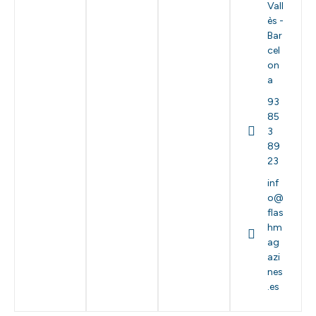
Vall
ès -
Bar
cel
on
a
93
85
3
89
23
inf
o@
flas
hm
ag
azi
nes
.es