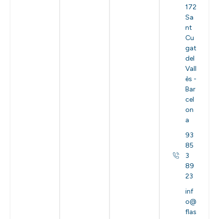
172
Sa
nt
Cu
gat
del
Vall
ès -
Bar
cel
on
a
93
85
3
89
23
inf
o@
flas