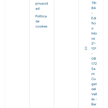
78-
privacid
84
ad
-
Política
Edi
de
fici
cookies
o
Inbi
sa
2º-
10ª
-
08
172
Sa
nt
Cu
gat
del
Vall
ès -
Bar