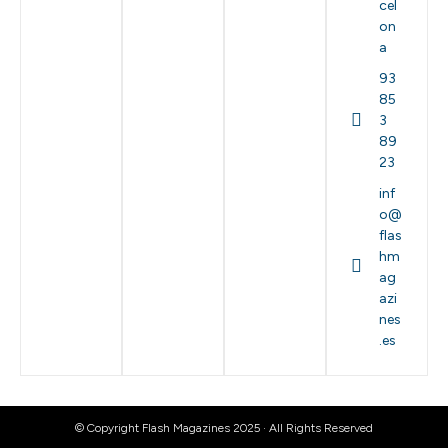
cel
on
a
93
85
3
89
23
inf
o@
flas
hm
ag
azi
nes
.es
© Copyright Flash Magazines 2025 · All Rights Reserved