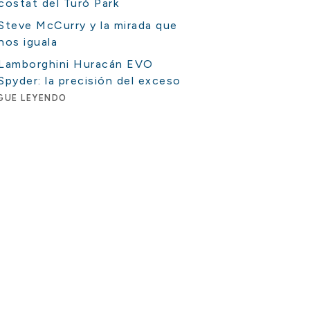
costat del Turó Park
Steve McCurry y la mirada que
nos iguala
Lamborghini Huracán EVO
Spyder: la precisión del exceso
GUE LEYENDO