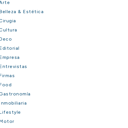
Arte
Belleza & Estética
Cirugia
Cultura
Deco
Editorial
Empresa
Entrevistas
Firmas
Food
Gastronomía
Inmobiliaria
Lifestyle
Motor