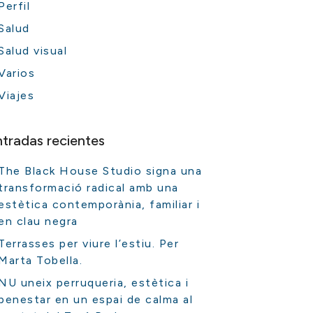
Perfil
Salud
Salud visual
Varios
Viajes
ntradas recientes
The Black House Studio signa una
transformació radical amb una
estètica contemporània, familiar i
en clau negra
Terrasses per viure l’estiu. Per
Marta Tobella.
NU uneix perruqueria, estètica i
benestar en un espai de calma al