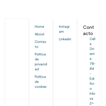
Cont
Home
Instagr
am
acto
About
Call
Linkedin
Contac
e
to
Ori
ent
Política
e
de
78-
privacid
84
ad
-
Política
Edi
de
fici
cookies
o
Inbi
sa
2º-