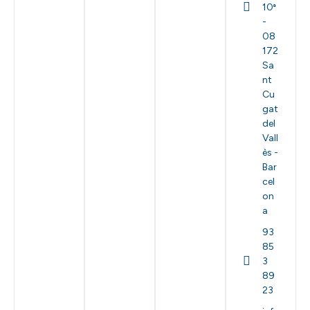
10ª
-
08
172
Sa
nt
Cu
gat
del
Vall
ès -
Bar
cel
on
a
93
85
3
89
23