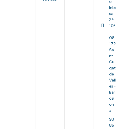
o
Inbi
sa
2º-
10ª
-
08
172
Sa
nt
Cu
gat
del
Vall
ès -
Bar
cel
on
a
93
85