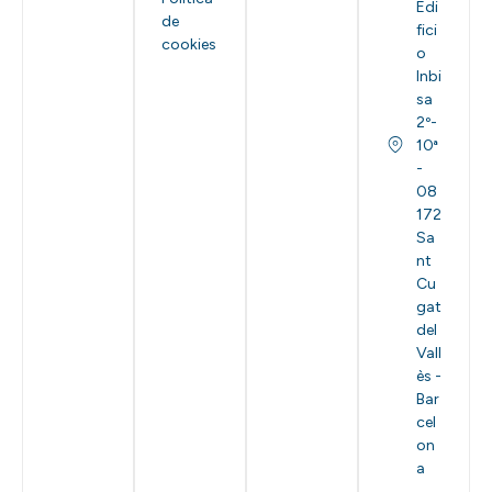
Edi
de
fici
cookies
o
Inbi
sa
2º-
10ª
-
08
172
Sa
nt
Cu
gat
del
Vall
ès -
Bar
cel
on
a