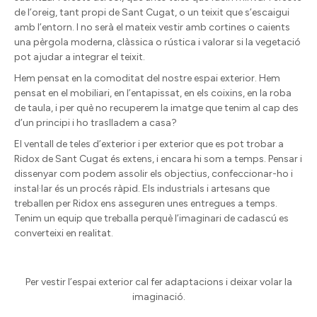
de l’oreig, tant propi de Sant Cugat, o un teixit que s’escaigui
amb l’entorn. I no serà el mateix vestir amb cortines o caients
una pèrgola moderna, clàssica o rústica i valorar si la vegetació
pot ajudar a integrar el teixit.
Hem pensat en la comoditat del nostre espai exterior. Hem
pensat en el mobiliari, en l’entapissat, en els coixins, en la roba
de taula, i per què no recuperem la imatge que tenim al cap des
d’un principi i ho traslladem a casa?
El ventall de teles d’exterior i per exterior que es pot trobar a
Ridox de Sant Cugat és extens, i encara hi som a temps. Pensar i
dissenyar com podem assolir els objectius, confeccionar-ho i
instal·lar és un procés ràpid. Els industrials i artesans que
treballen per Ridox ens asseguren unes entregues a temps.
Tenim un equip que treballa perquè l’imaginari de cadascú es
converteixi en realitat.
Per vestir l’espai exterior cal fer adaptacions i deixar volar la
imaginació.