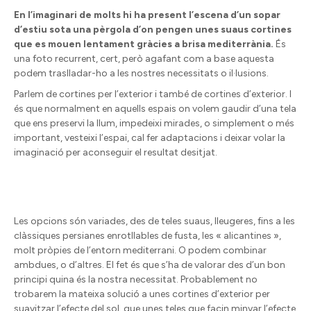
En l’imaginari de molts hi ha present l’escena d’un sopar
d’estiu sota una pèrgola d’on pengen unes suaus cortines
que es mouen lentament gràcies a brisa mediterrània.
És
una foto recurrent, cert, però agafant com a base aquesta
podem traslladar-ho a les nostres necessitats o il·lusions.
Parlem de cortines per l’exterior i també de cortines d’exterior. I
és que normalment en aquells espais on volem gaudir d’una tela
que ens preservi la llum, impedeixi mirades, o simplement o més
important, vesteixi l’espai, cal fer adaptacions i deixar volar la
imaginació per aconseguir el resultat desitjat.
Les opcions són variades, des de teles suaus, lleugeres, fins a les
clàssiques persianes enrotllables de fusta, les « alicantines »,
molt pròpies de l’entorn mediterrani. O podem combinar
ambdues, o d’altres. El fet és que s’ha de valorar des d’un bon
principi quina és la nostra necessitat. Probablement no
trobarem la mateixa solució a unes cortines d’exterior per
suavitzar l’efecte del sol, que unes teles que facin minvar l’efecte