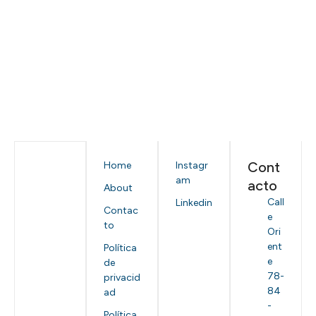
Cont
Home
Instagr
am
acto
About
Call
Linkedin
Contac
e
to
Ori
ent
Política
e
de
78-
privacid
84
ad
-
Política