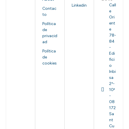
Call
Linkedin
Contac
e
to
Ori
ent
Política
e
de
78-
privacid
84
ad
-
Política
Edi
de
fici
cookies
o
Inbi
sa
2º-
10ª
-
08
172
Sa
nt
Cu