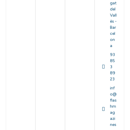
gat
del
Vall
ès -
Bar
cel
on
a
93
85
3
89
23
inf
o@
flas
hm
ag
azi
nes