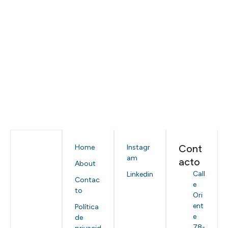
Cont
Home
Instagr
am
acto
About
Call
Linkedin
Contac
e
to
Ori
ent
Política
e
de
78-