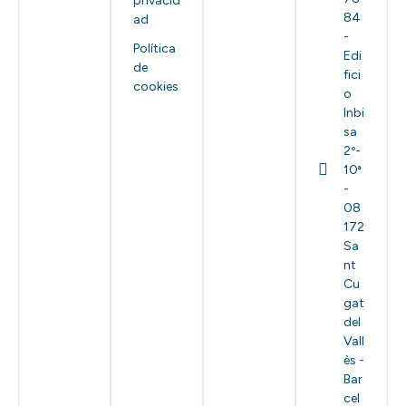
privacid
84
ad
-
Política
Edi
de
fici
cookies
o
Inbi
sa
2º-
10ª
-
08
172
Sa
nt
Cu
gat
del
Vall
ès -
Bar
cel