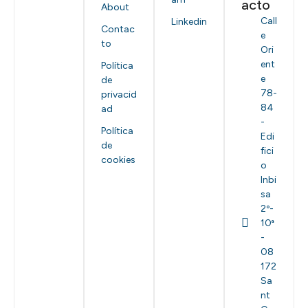
acto
About
Call
Linkedin
Contac
e
to
Ori
ent
Política
e
de
78-
privacid
84
ad
-
Política
Edi
de
fici
cookies
o
Inbi
sa
2º-
10ª
-
08
172
Sa
nt