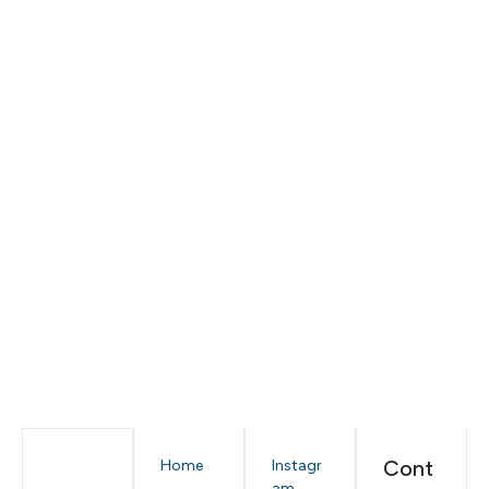
Cont
Home
Instagr
am