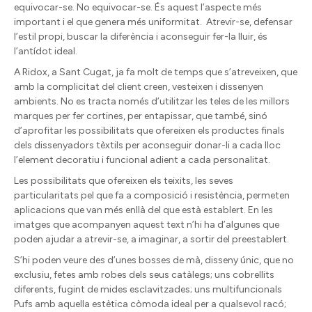
equivocar-se. No equivocar-se. És aquest l’aspecte més
important i el que genera més uniformitat. Atrevir-se, defensar
l’estil propi, buscar la diferència i aconseguir fer-la lluir, és
l’antídot ideal.
A Ridox, a Sant Cugat, ja fa molt de temps que s’atreveixen, que
amb la complicitat del client creen, vesteixen i dissenyen
ambients. No es tracta només d’utilitzar les teles de les millors
marques per fer cortines, per entapissar, que també, sinó
d’aprofitar les possibilitats que ofereixen els productes finals
dels dissenyadors tèxtils per aconseguir donar-li a cada lloc
l’element decoratiu i funcional adient a cada personalitat.
Les possibilitats que ofereixen els teixits, les seves
particularitats pel que fa a composició i resistència, permeten
aplicacions que van més enllà del que està establert. En les
imatges que acompanyen aquest text n’hi ha d’algunes que
poden ajudar a atrevir-se, a imaginar, a sortir del preestablert.
S’hi poden veure des d’unes bosses de mà, disseny únic, que no
exclusiu, fetes amb robes dels seus catàlegs; uns cobrellits
diferents, fugint de mides esclavitzades; uns multifuncionals
Pufs amb aquella estètica còmoda ideal per a qualsevol racó;