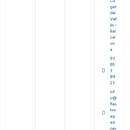
Cu
gat
del
Vall
ès -
Bar
cel
on
a
93
85
3
89
23
inf
o@
flas
hm
ag
azi
nes