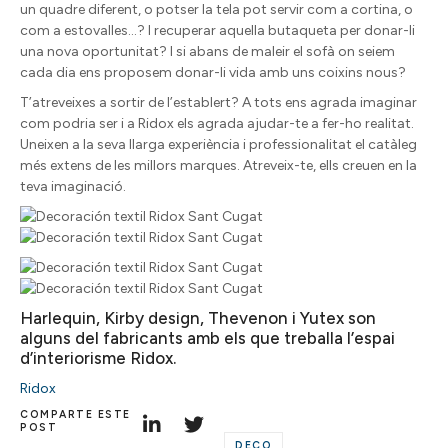
un quadre diferent, o potser la tela pot servir com a cortina, o
com a estovalles…? I recuperar aquella butaqueta per donar-li
una nova oportunitat? I si abans de maleir el sofà on seiem
cada dia ens proposem donar-li vida amb uns coixins nous?
T’atreveixes a sortir de l’establert? A tots ens agrada imaginar
com podria ser i a Ridox els agrada ajudar-te a fer-ho realitat.
Uneixen a la seva llarga experiència i professionalitat el catàleg
més extens de les millors marques. Atreveix-te, ells creuen en la
teva imaginació.
Harlequin, Kirby design, Thevenon i Yutex son
alguns del fabricants amb els que treballa l’espai
d’interiorisme Ridox.
Ridox
COMPARTE ESTE
POST
DECO