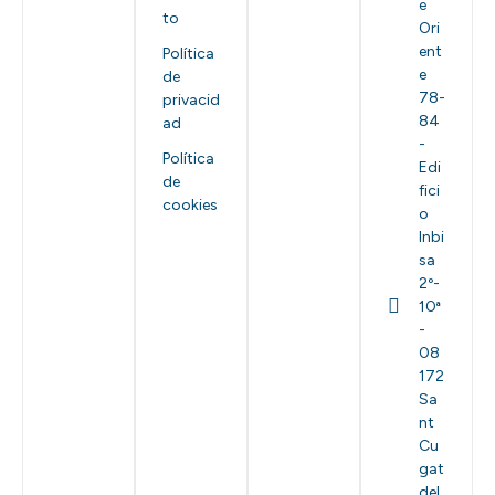
e
to
Ori
ent
Política
e
de
78-
privacid
84
ad
-
Política
Edi
de
fici
cookies
o
Inbi
sa
2º-
10ª
-
08
172
Sa
nt
Cu
gat
del