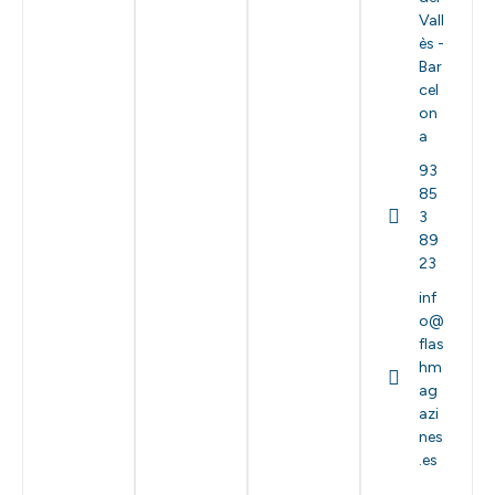
Vall
ès -
Bar
cel
on
a
93
85
3
89
23
inf
o@
flas
hm
ag
azi
nes
.es