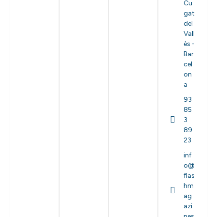
Cu
gat
del
Vall
ès -
Bar
cel
on
a
93
85
3
89
23
inf
o@
flas
hm
ag
azi
nes