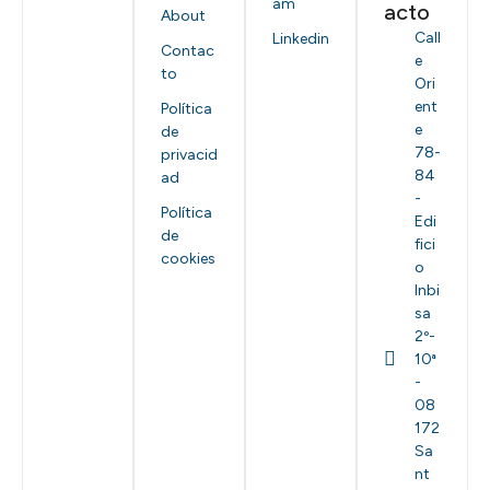
am
acto
About
Call
Linkedin
Contac
e
to
Ori
ent
Política
e
de
78-
privacid
84
ad
-
Política
Edi
de
fici
cookies
o
Inbi
sa
2º-
10ª
-
08
172
Sa
nt