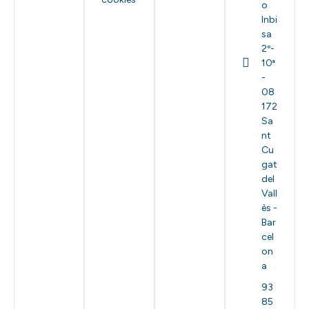
o
Inbi
sa
2º-
10ª
-
08
172
Sa
nt
Cu
gat
del
Vall
ès -
Bar
cel
on
a
93
85