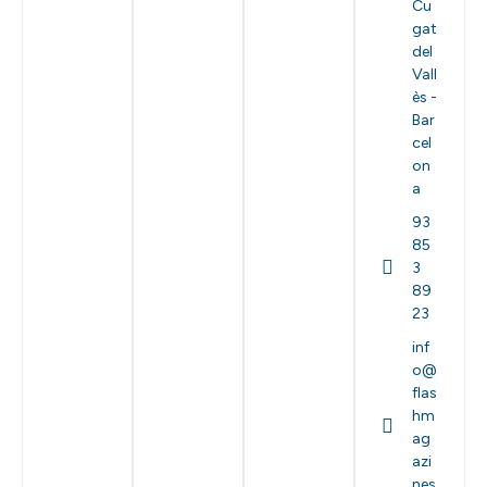
Cu
gat
del
Vall
ès -
Bar
cel
on
a
93
85
3
89
23
inf
o@
flas
hm
ag
azi
nes