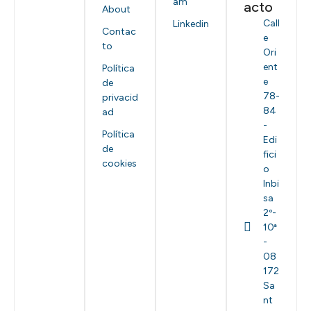
am
acto
About
Call
Linkedin
Contac
e
to
Ori
ent
Política
e
de
78-
privacid
84
ad
-
Política
Edi
de
fici
cookies
o
Inbi
sa
2º-
10ª
-
08
172
Sa
nt