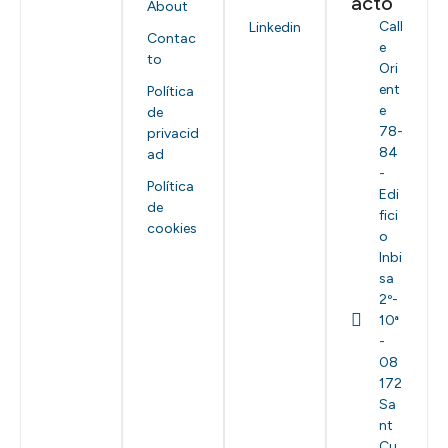
acto
About
Call
Linkedin
Contac
e
to
Ori
ent
Política
e
de
78-
privacid
84
ad
-
Política
Edi
de
fici
cookies
o
Inbi
sa
2º-
10ª
-
08
172
Sa
nt
Cu