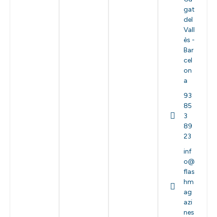
gat
del
Vall
ès -
Bar
cel
on
a
93
85
3
89
23
inf
o@
flas
hm
ag
azi
nes