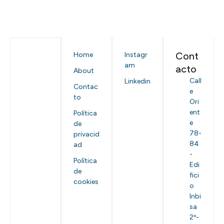
Cont
Home
Instagr
am
acto
About
Call
Linkedin
Contac
e
to
Ori
ent
Política
e
de
78-
privacid
84
ad
-
Política
Edi
de
fici
cookies
o
Inbi
sa
2º-