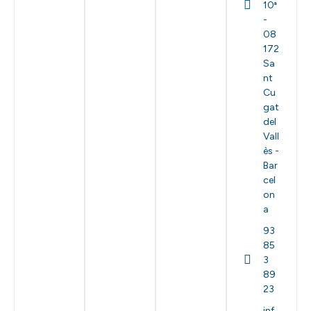
10ª
-
08
172
Sa
nt
Cu
gat
del
Vall
ès -
Bar
cel
on
a
93
85
3
89
23
inf