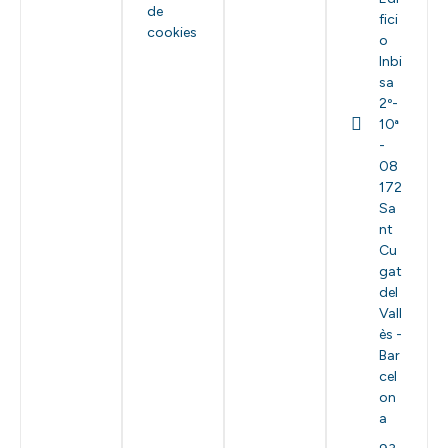
de
fici
cookies
o
Inbi
sa
2º-
10ª
-
08
172
Sa
nt
Cu
gat
del
Vall
ès -
Bar
cel
on
a