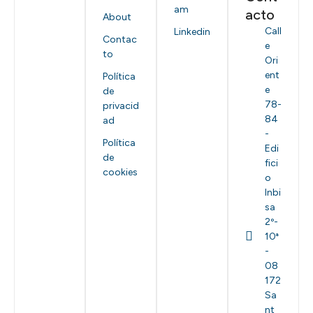
am
acto
About
Call
Linkedin
Contac
e
to
Ori
ent
Política
e
de
78-
privacid
84
ad
-
Política
Edi
de
fici
cookies
o
Inbi
sa
2º-
10ª
-
08
172
Sa
nt