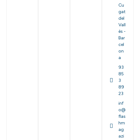
Cu
gat
del
Vall
ès -
Bar
cel
on
a
93
85
3
89
23
inf
o@
flas
hm
ag
azi