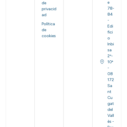
e
de
78-
privacid
84
ad
-
Política
Edi
de
fici
cookies
o
Inbi
sa
2º-
10ª
-
08
172
Sa
nt
Cu
gat
del
Vall
ès -