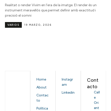
Realitat o render Vivim en l’era de la imatge. El render és un
instrument meravellós que permet definir amb exactitud i
precisió el somni
VARIOS
19 MARZO, 2026
Cont
Home
Instagr
am
acto
About
Call
Linkedin
Contac
e
to
Ori
ent
Política