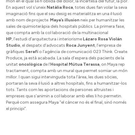
món en el qual se n’oblida del dolor, la incertesa del futur, la por.
En aquest vol s’uneix
Natàlia Roca
, totes dues fan volar la seva
imaginació fins que el seu desig es materialitza en una il·lusió
amb nom de projecte.
Maya’s illusion
neix per humanitzar les
sales de quimioteràpia dels hospitals públics. La primera fase,
que compta amb la col·laboració de la multinacional
HP
, l’estudi d’arquitectura i interiorisme
Lázaro Rosa
Violán
Studio
, el despatx d’advocats
Roca Junyent
, l’empresa de
gràfiques
Serafí
o l’agència de comunicació 023 Think. Create.
Produce, ja està acabada. La sala d’espera dels pacients de la
unitat
oncològica
de l’
Hospital Mútua Terassa
, on Maya rep
tractament, compta amb un mural que permet somiar un món
millor. I quan sigui intervinguda tota l’àrea, les dues sòcies,
portaran la seva il·lusió a altres hospitals, fins a humanitzar-los
tots. Tants com les aportacions de persones altruistes i
empreses que s’animin a col·laborar amb elles li ho permetin.
Perquè com assegura Maya “el càncer no és el final, sinó només
el principi”.