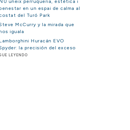
NU uneix perruqueria, estètica i
benestar en un espai de calma al
costat del Turó Park
Steve McCurry y la mirada que
nos iguala
Lamborghini Huracán EVO
Spyder: la precisión del exceso
GUE LEYENDO