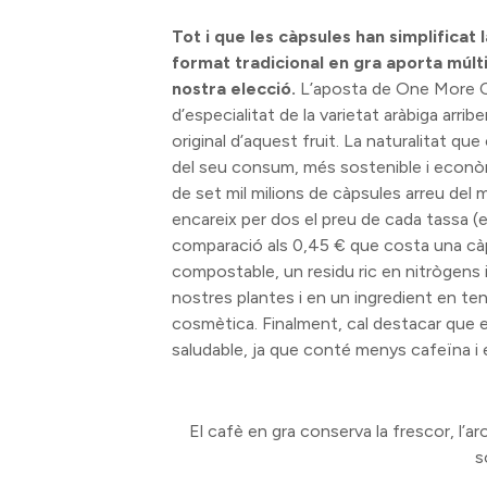
Tot i que les càpsules han simplificat 
format tradicional en gra aporta múlti
nostra elecció.
L’aposta de One More Co
d’especialitat de la varietat aràbiga arri
original d’aquest fruit. La naturalitat q
del seu consum, més sostenible i econòmi
de set mil milions de càpsules arreu del 
encareix per dos el preu de cada tassa (e
comparació als 0,45 € que costa una cà
compostable, un residu ric en nitrògens 
nostres plantes i en un ingredient en te
cosmètica. Finalment, cal destacar que e
saludable, ja que conté menys cafeïna i e
El cafè en gra conserva la frescor, l’a
s