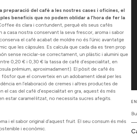
la preparació del cafè a les nostres cases i oficines, el
ples beneficis que no podem oblidar a l’hora de fer la
ffee és clara i contundent, perquè els seus cafès
ben a casa nostra conservant la seva frescor, aroma i sabor
ue conserva el cafè acabat de moldre no és l’únic avantatge
c que les càpsules. Es calcula que cada dia es tiren prop
món sense reciclar-se correctament, un plàstic i alumini que
ntre 0,20 € i 0,30 € la tassa de cafè d’especialitat, en
psula prèmium, aproximadament). El pòsit de cafè és
i fòsfor que el converteix en un adobament ideal per les
ndència en l’elaboració de cremes i altres productes de
n el cas del cafè d’especialitat en gra, aquest és més
n estar caramel·litzat, no necessita sucres afegits.
EN
roma i el sabor original d’aquest fruit. El seu consum és més
ostenible i econòmic.
C