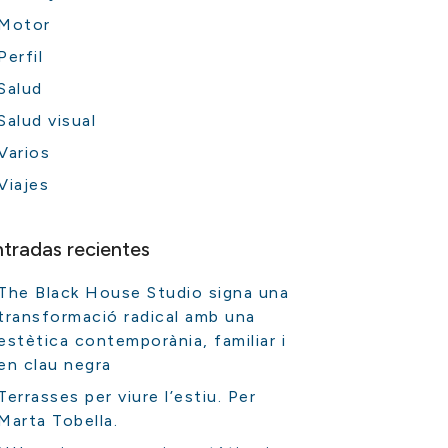
Motor
Perfil
Salud
Salud visual
Varios
Viajes
ntradas recientes
The Black House Studio signa una
transformació radical amb una
estètica contemporània, familiar i
en clau negra
Terrasses per viure l’estiu. Per
Marta Tobella.