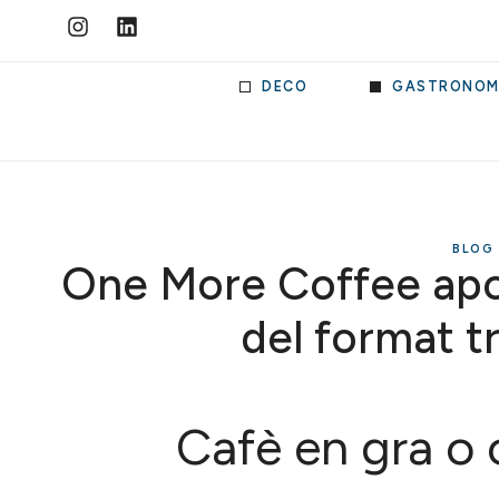
DECO
GASTRONOM
BLOG 
One More Coffee apos
del format t
Cafè en gra o