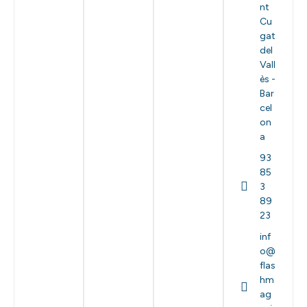
nt
Cu
gat
del
Vall
ès -
Bar
cel
on
a
93
85
3
89
23
inf
o@
flas
hm
ag