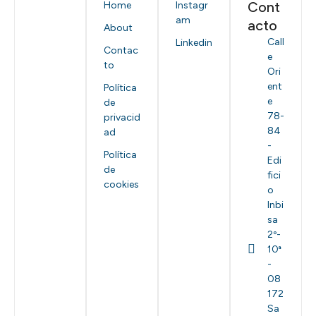
Cont
Home
Instagr
am
acto
About
Call
Linkedin
Contac
e
to
Ori
ent
Política
e
de
78-
privacid
84
ad
-
Política
Edi
de
fici
cookies
o
Inbi
sa
2º-
10ª
-
08
172
Sa