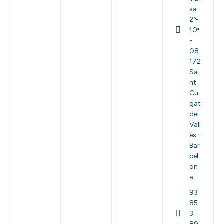
sa
2º-
10ª
-
08
172
Sa
nt
Cu
gat
del
Vall
ès -
Bar
cel
on
a
93
85
3