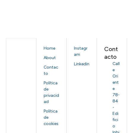
Cont
Home
Instagr
am
acto
About
Call
Linkedin
Contac
e
to
Ori
ent
Política
e
de
78-
privacid
84
ad
-
Política
Edi
de
fici
cookies
o
Inbi