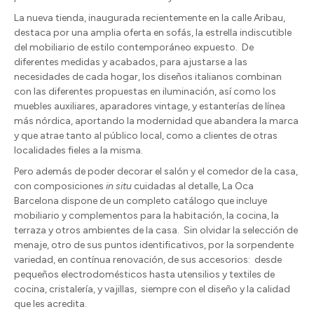
La nueva tienda, inaugurada recientemente en la calle Aribau,
destaca por una amplia oferta en sofás, la estrella indiscutible
del mobiliario de estilo contemporáneo expuesto.
De
diferentes medidas y acabados, para ajustarse a las
necesidades de cada hogar, los diseños italianos combinan
con las diferentes propuestas en iluminación, así como los
muebles auxiliares, aparadores vintage, y estanterías de línea
más nórdica, aportando la modernidad que abandera la marca
y que atrae tanto al público local, como a clientes de otras
localidades fieles a la misma.
Pero además de poder decorar el salón y el comedor de la casa,
con composiciones
in situ
cuidadas al detalle, La Oca
Barcelona dispone de un completo catálogo que incluye
mobiliario y complementos para la habitación, la cocina, la
terraza y otros ambientes de la casa.
Sin olvidar la selección de
menaje, otro de sus puntos identificativos, por la sorpendente
variedad, en contínua renovación, de sus accesorios:
desde
pequeños electrodomésticos hasta utensilios y textiles de
cocina, cristalería, y vajillas,
siempre con el diseño y la calidad
que les acredita.