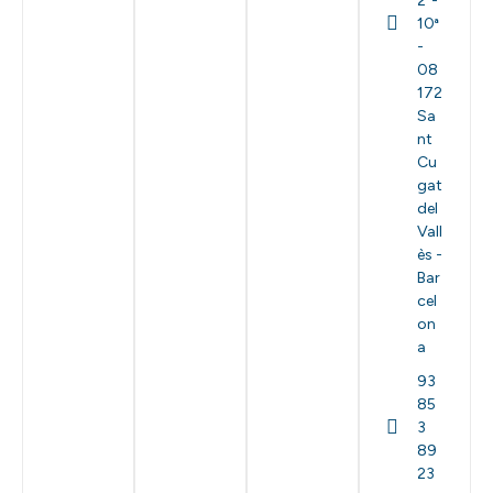
2º-
10ª
-
08
172
Sa
nt
Cu
gat
del
Vall
ès -
Bar
cel
on
a
93
85
3
89
23